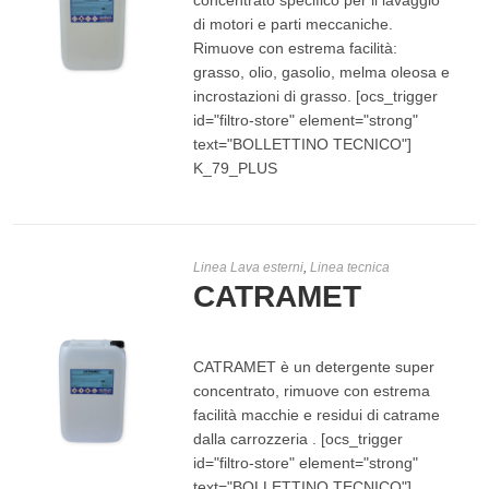
concentrato specifico per il lavaggio
di motori e parti meccaniche.
Rimuove con estrema facilità:
grasso, olio, gasolio, melma oleosa e
incrostazioni di grasso. [ocs_trigger
LEGGI TUTTO
id="filtro-store" element="strong"
text="BOLLETTINO TECNICO"]
K_79_PLUS
Linea Lava esterni
,
Linea tecnica
CATRAMET
CATRAMET è un detergente super
concentrato, rimuove con estrema
facilità macchie e residui di catrame
dalla carrozzeria . [ocs_trigger
id="filtro-store" element="strong"
LEGGI TUTTO
text="BOLLETTINO TECNICO"]