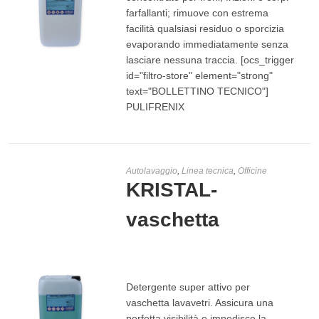
farfallanti; rimuove con estrema
facilità qualsiasi residuo o sporcizia
evaporando immediatamente senza
lasciare nessuna traccia. [ocs_trigger
LEGGI TUTTO
id="filtro-store" element="strong"
text="BOLLETTINO TECNICO"]
PULIFRENIX
Autolavaggio
,
Linea tecnica
,
Officine
KRISTAL-
vaschetta
€
2,00
-
€
35,00
Detergente super attivo per
vaschetta lavavetri. Assicura una
perfetta visibilità e impedisce la