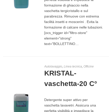
formazione di ghiaccio nella
vaschetta tergicristallo e sul
parabrezza. Rimuove con estrema
SCEGLI
facilità insetti e moscerini . Evita la
formazione di calcare nelle tubazioni.
[ocs_trigger id="filtro-store"
element="strong"
text="BOLLETTINO…
Autolavaggio
,
Linea tecnica
,
Officine
KRISTAL-
vaschetta-20 C°
Detergente super attivo per
vaschetta lavavetri. Assicura una
perfetta visibilità e impedisce la