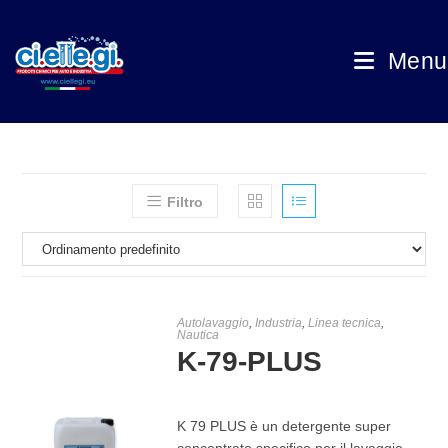
Menu
Filtro
Autolavaggio
,
Industria
,
Linea tecnica
,
Nautica
K-79-PLUS
K 79 PLUS è un detergente super