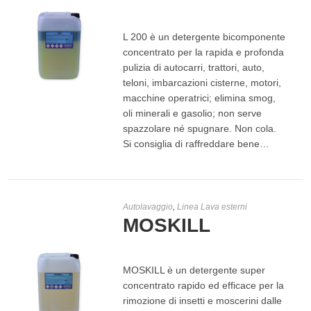
€
9,50
-
€
30,00
L 200 è un detergente bicomponente
concentrato per la rapida e profonda
pulizia di autocarri, trattori, auto,
teloni, imbarcazioni cisterne, motori,
macchine operatrici; elimina smog,
SCEGLI
oli minerali e gasolio; non serve
spazzolare né spugnare. Non cola.
Si consiglia di raffreddare bene…
Autolavaggio
,
Linea Lava esterni
MOSKILL
MOSKILL è un detergente super
concentrato rapido ed efficace per la
rimozione di insetti e moscerini dalle