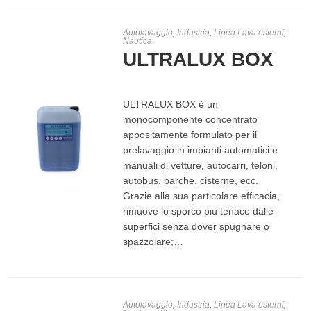
Autolavaggio
,
Industria
,
Linea Lava esterni
,
Nautica
ULTRALUX BOX
ULTRALUX BOX è un
monocomponente concentrato
appositamente formulato per il
prelavaggio in impianti automatici e
manuali di vetture, autocarri, teloni,
autobus, barche, cisterne, ecc.
Grazie alla sua particolare efficacia,
LEGGI TUTTO
rimuove lo sporco più tenace dalle
superfici senza dover spugnare o
spazzolare;…
Autolavaggio
,
Industria
,
Linea Lava esterni
,