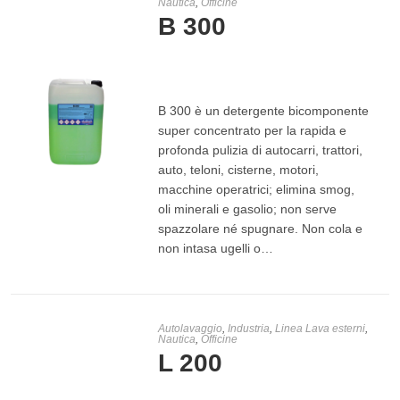
Nautica
,
Officine
B 300
€
12,00
-
€
45,00
B 300 è un detergente bicomponente
super concentrato per la rapida e
profonda pulizia di autocarri, trattori,
auto, teloni, cisterne, motori,
macchine operatrici; elimina smog,
SCEGLI
oli minerali e gasolio; non serve
spazzolare né spugnare. Non cola e
non intasa ugelli o…
Autolavaggio
,
Industria
,
Linea Lava esterni
,
Nautica
,
Officine
L 200