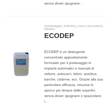
senza dover spugnare…
Autolavaggio
,
Industria
,
Linea Lava esterni
,
Nautica
ECODEP
ECODEP è un detergente
concentrato appositamente
formulato per il prelavaggio in
impianti automatici e manuali di
vetture, autocarri, teloni, autobus,
barche, cisterne, ecc. Grazie alla sua
particolare efficacia, rimuove lo
LEGGI TUTTO
sporco più tenace dalle superfici
senza dover spugnare o spazzolare;
i…