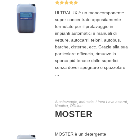
Valutato
ULTRALUX è un monocomponente
5.00
su 5
super concentrato appositamente
formulato per il prelavaggio in
impianti automatici e manuali di
vetture, autocarri, teloni, autobus,
SCEGLI
barche, cisterne, ecc. Grazie alla sua
particolare efficacia, rimuove lo
sporco più tenace dalle superfici
senza dover spugnare o spazzolare;
…
Autolavaggio
,
Industria
,
Linea Lava esterni
,
Nautica
,
Officine
MOSTER
MOSTER è un detergente