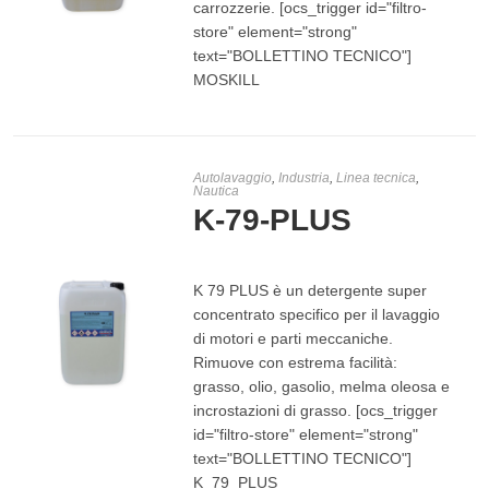
carrozzerie. [ocs_trigger id="filtro-
store" element="strong"
LEGGI TUTTO
text="BOLLETTINO TECNICO"]
MOSKILL
Autolavaggio
,
Industria
,
Linea tecnica
,
Nautica
K-79-PLUS
K 79 PLUS è un detergente super
concentrato specifico per il lavaggio
di motori e parti meccaniche.
Rimuove con estrema facilità:
grasso, olio, gasolio, melma oleosa e
incrostazioni di grasso. [ocs_trigger
LEGGI TUTTO
id="filtro-store" element="strong"
text="BOLLETTINO TECNICO"]
K_79_PLUS