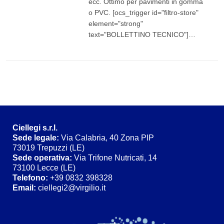
ecc. Ottimo per pavimenti in gomma
LEGGI TUTTO
o PVC. [ocs_trigger id="filtro-store"
element="strong"
text="BOLLETTINO TECNICO"]…
Ciellegi s.r.l.
Sede legale
:
Via Calabria, 40 Zona PIP
73019 Trepuzzi (LE)
Sede operativa:
Via Trifone Nutricati, 14
73100 Lecce (LE)
Telefono:
+39 0832 398328
Email:
ciellegi2@virgilio.it