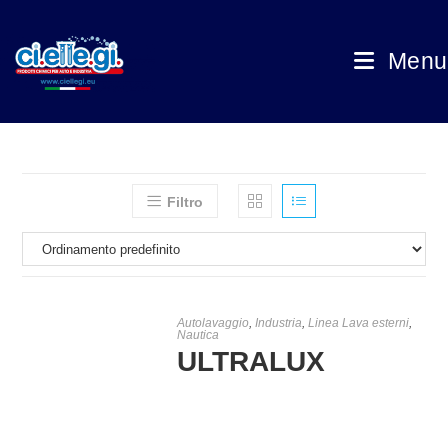
Menu
Filtro
Autolavaggio
,
Industria
,
Linea Lava esterni
,
Nautica
ULTRALUX
€
12,00
-
€
45,00