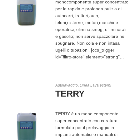
monocomponente super concentrato
per la rapida e profonda pulizia di
autocarri, trattori,auto,
teloni,cisterne, motori,macchine
operatrici; elimina smog, oli minerali
e gasolio; non serve spazzolare né
LEGGI TUTTO
spugnare. Non cola e non intasa
ugelli o tubazioni. [ocs_trigger
id="filtro-store" element="strong"…
Autolavaggio
,
Linea Lava esterni
TERRY
TERRY è un mono componente
super concentrato con ceratura
formulato per il prelavaggio in
impianti automatici e manuali di