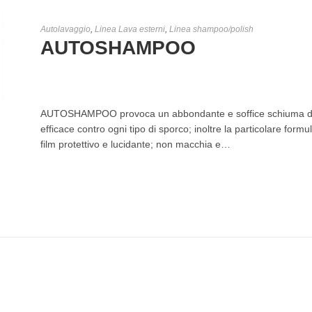
Autolavaggio
,
Linea Lava esterni
,
Linea shampoo/polish
AUTOSHAMPOO
€
7,00
-
€
25,00
AUTOSHAMPOO provoca un abbondante e soffice schiuma di fa
efficace contro ogni tipo di sporco; inoltre la particolare formul
film protettivo e lucidante; non macchia e…