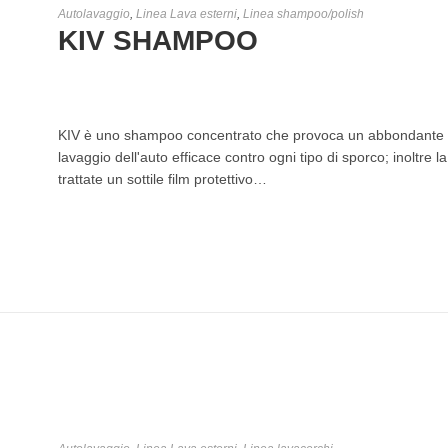
Autolavaggio
,
Linea Lava esterni
,
Linea shampoo/polish
KIV SHAMPOO
€
5,50
-
€
21,00
KIV è uno shampoo concentrato che provoca un abbondante e 
lavaggio dell'auto efficace contro ogni tipo di sporco; inoltre l
trattate un sottile film protettivo…