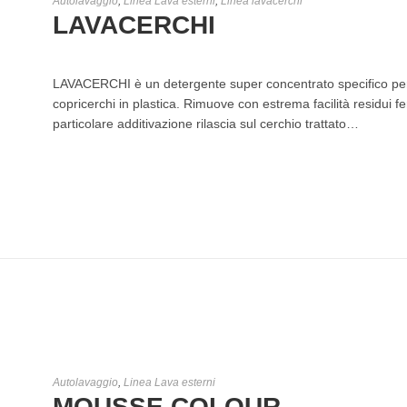
Autolavaggio
,
Linea Lava esterni
,
Linea lavacerchi
LAVACERCHI
LAVACERCHI è un detergente super concentrato specifico per la
copricerchi in plastica. Rimuove con estrema facilità residui fer
particolare additivazione rilascia sul cerchio trattato…
Autolavaggio
,
Linea Lava esterni
MOUSSE COLOUR